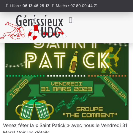
Lilian : 06 13 46 25 12
Matéa : 07 80 09 44 71
Soirée Saint Patick
Nos activités
Infos pratiques
Venez fêter la « Saint Patick » avec nous le Vendredi 31
Mars! Voir les détails.