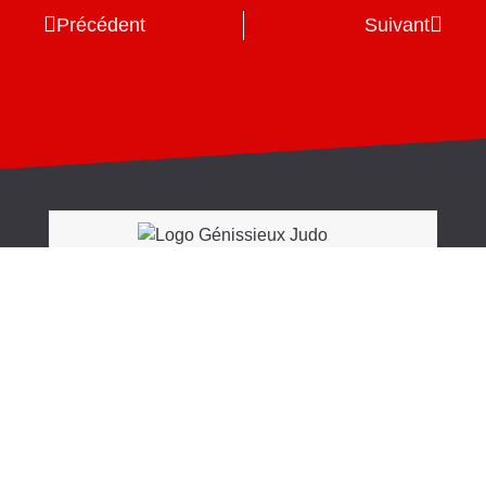
Précédent
Suivant
Retrouvez nous aussi sur le site du
Dojo
Romanais
et de la
mairie de Génissieux